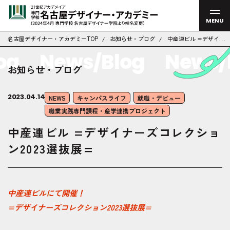
MENU
名古屋デザイナー・アカデミーTOP
お知らせ・ブログ
中産連ビル =デザイナ
ーズコレクション2023
g
News/Blog
News/B
選抜展=
お知らせ・ブログ
2023.04.14
NEWS
キャンパスライフ
就職・デビュー
職業実践専門課程・産学連携プロジェクト
中産連ビル =デザイナーズコレクショ
ン2023選抜展=
中産連ビルにて開催！
=デザイナーズコレクション2023選抜展=