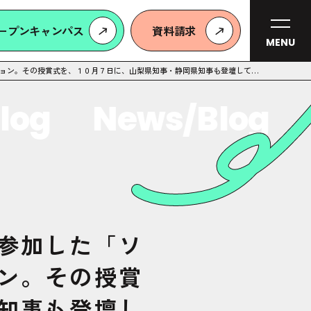
ープンキャンパス
資料請求
MENU
ョン。その授賞式を、１０月７日に、山梨県知事・静岡県知事も登壇して開
催
g
News/Blog
N
参加した「ソ
ン。その授賞
知事も登壇し