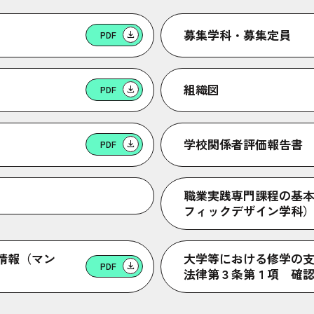
募集学科・募集定員
PDF
組織図
PDF
学校関係者評価報告書
PDF
職業実践専門課程の基
フィックデザイン学科
情報（マン
大学等における修学の
PDF
法律第３条第１項 確