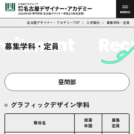
MENU
名古屋デザイナー・アカデミーTOP
入学案内
募集学科・定員
uitment
Rec
募集学科・定員
昼間部
グラフィックデザイン学科
修業
募集
専攻名
年限
定員