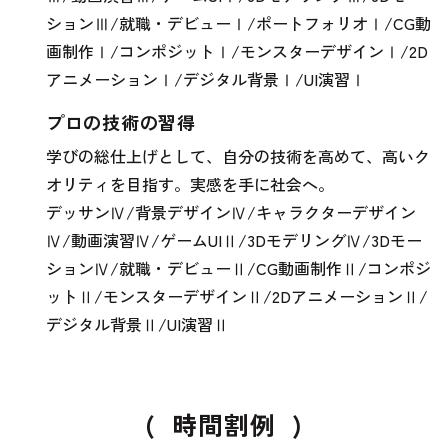
ションⅢ/就職・デビューⅠ/ポートフォリオⅠ/CG動
画制作Ⅰ/コンポジットⅠ/モンスターデザインⅠ/2D
アニメーションⅠ/デジタル背景Ⅰ/UI演習Ⅰ
プロの技術の習得
学びの総仕上げとして、自分の技術を高めて、高いク
オリティを目指す。実感を手に社会へ。
デッサンⅣ/背景デザインⅣ/キャラクターデザイン
Ⅳ/動画演習Ⅳ/ゲームUIⅡ/3DモデリングⅣ/3Dモー
ションⅣ/就職・デビューⅡ/CG動画制作Ⅱ/コンポジ
ットⅡ/モンスターデザインⅡ/2DアニメーションⅡ/
デジタル背景Ⅱ/UI演習Ⅱ
(
時間割例
)