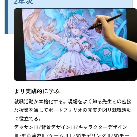
2年次
より実践的に学ぶ
就職活動が本格化する。現場をよく知る先生との密接
な授業を通してポートフォリオの充実を図り就職活動
に役立てる。
デッサンⅢ/背景デザインⅢ/キャラクターデザイン
Ⅲ/動画演習Ⅲ/ゲームUIⅠ/3DモデリングⅢ/3Dモー