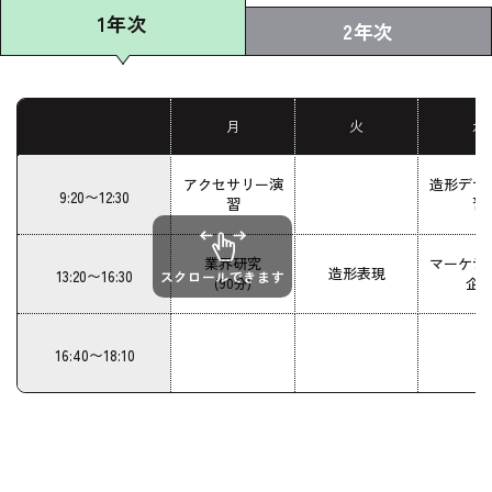
1年次
2年次
月
火
水
アクセサリー演
造形デザ
9:20〜12:30
習
習
業界研究
マーケテ
造形表現
13:20〜16:30
スクロールできます
企
(90分)
16:40〜18:10