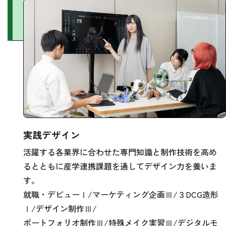
実践デザイン
活躍する各業界に合わせた専門知識と制作技術を高め
るとともに産学連携課題を通してデザイン力を養いま
す。
就職・デビューⅠ/マーケティング企画Ⅲ/３DCG造形
Ⅰ/デザイン制作Ⅲ/
ポートフォリオ制作Ⅲ/特殊メイク実習Ⅲ/デジタルモ