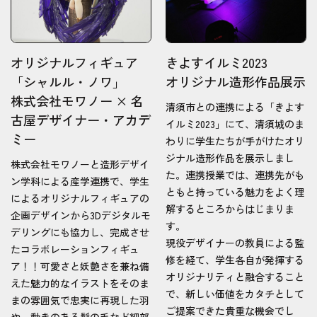
オリジナルフィギュア
きよすイルミ2023
「シャルル・ノワ」
オリジナル造形作品展示
株式会社モワノー × 名
清須市との連携による「きよす
古屋デザイナー・アカデ
イルミ2023」にて、清須城のま
ミー
わりに学生たちが手がけたオリ
ジナル造形作品を展示しまし
株式会社モワノーと造形デザイ
た。連携授業では、連携先がも
ン学科による産学連携で、学生
ともと持っている魅力をよく理
によるオリジナルフィギュアの
解するところからはじまりま
企画デザインから3Dデジタルモ
す。
デリングにも協力し、完成させ
現役デザイナーの教員による監
たコラボレーションフィギュ
修を経て、学生各自が発揮する
ア！！可愛さと妖艶さを兼ね備
オリジナリティと融合すること
えた魅力的なイラストをそのま
で、新しい価値をカタチとして
まの雰囲気で忠実に再現した羽
ご提案できた貴重な機会でし