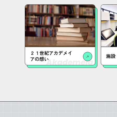
２１世紀アカデメイ
施設
アの想い
Akademeia