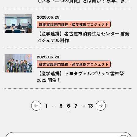
ている「二つの資質」とは何か？ 永年、多く
の人材を育成してきた、２１世紀アカデメイ
ア・田坂広志学長が、『Forbes JAPAN』で、
2025.05.25
その資質を語る
職業実践専門課程・産学連携プロジェクト
【産学連携】名古屋市消費生活センター 啓発
ビジュアル制作
2025.05.23
職業実践専門課程・産学連携プロジェクト
【産学連携】トヨタヴェルブリッツ雷神祭
2025 開催！
...
...
1
5
6
7
13