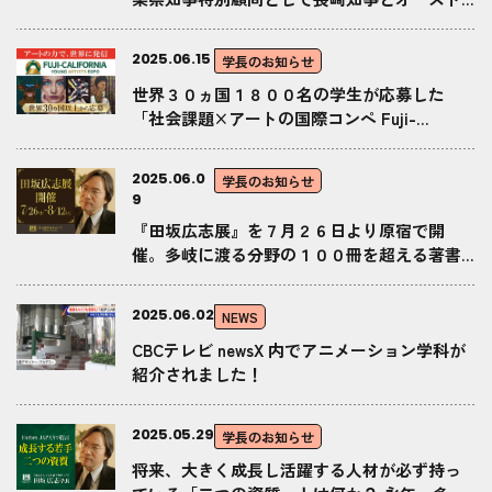
リア共和国・ニーダーエスタライヒ州ミクル
＝ライトナー州首相の国際協力覚書締結式に
2025.06.15
学長のお知らせ
出席。水素技術開発・青少年交流で合意
世界３０ヵ国１８００名の学生が応募した
「社会課題×アートの国際コンペ Fuji-
California Young Artists Expo ２０２５」 の
受賞作発表！ ６月１４日から国際巡回展開
2025.06.0
学長のお知らせ
催！
9
『田坂広志展』を７月２６日より原宿で開
催。多岐に渡る分野の１００冊を超える著書
の中から選び抜かれた「言葉」と、学生たち
による「アート」の共演。１万人の学生が競
2025.06.02
NEWS
い合った「社会貢献ビジネスプラン」も展示
CBCテレビ newsX 内でアニメーション学科が
紹介されました！
2025.05.29
学長のお知らせ
将来、大きく成長し活躍する人材が必ず持っ