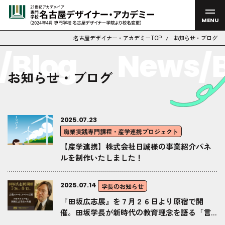
MENU
名古屋デザイナー・アカデミーTOP
お知らせ・ブログ
Blog
News/B
お知らせ・ブログ
2025.07.23
職業実践専門課程・産学連携プロジェクト
【産学連携】株式会社日誠様の事業紹介パネ
ルを制作いたしました！
2025.07.14
学長のお知らせ
『田坂広志展』を７月２６日より原宿で開
催。田坂学長が新時代の教育理念を語る「言
葉×アート」の展示会。注目は、学生のアート