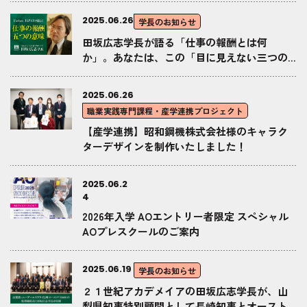
作品に田坂学長が散文詩で応える「返歌メッ
2025.06.26
学長のお知らせ
セージ」
田坂広志学長が語る「仕事の報酬とは何
か」。あなたは、この「目に見えない三つの
報酬」を手にしているか。部下や社員に贈っ
ているか。経済誌「Forbes Japan」に寄稿
2025.06.26
職業実践専門課程・産学連携プロジェクト
【産学連携】昭和鋼機株式会社様のキャラク
ターデザインを制作いたしました！
2025.06.2
4
2026年入学 AOエントリー者限定 スペシャル
AOプレスクールのご案内
2025.06.19
学長のお知らせ
２１世紀アカデメイアの田坂広志学長が、山
梨県知事特別顧問として長崎知事とオースト