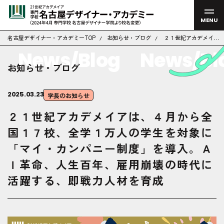
MENU
名古屋デザイナー・アカデミーTOP
お知らせ・ブログ
２１世紀アカデメイア
は、４月から全国１７
News/Blog
News/Blo
校、全学１万人の学生
を対象に「マイ・カン
お知らせ・ブログ
パニー制度」を導入。
ＡＩ革命、人生百年、
雇用崩壊の時代に活躍
する、即戦力人材を育
2025.03.23
学長のお知らせ
成
２１世紀アカデメイアは、４月から全
国１７校、全学１万人の学生を対象に
「マイ・カンパニー制度」を導入。Ａ
Ｉ革命、人生百年、雇用崩壊の時代に
活躍する、即戦力人材を育成