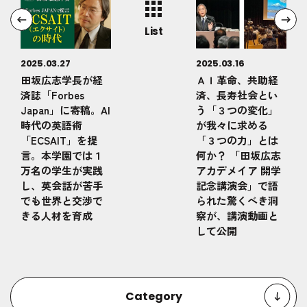
List
2025.03.27
2025.03.16
田坂広志学長が経
ＡＩ革命、共助経
済誌「Forbes
済、長寿社会とい
Japan」に寄稿。AI
う「３つの変化」
時代の英語術
が我々に求める
「ECSAIT」を提
「３つの力」とは
言。本学園では１
何か？ 「田坂広志
万名の学生が実践
アカデメイア 開学
し、英会話が苦手
記念講演会」で語
でも世界と交渉で
られた驚くべき洞
きる人材を育成
察が、講演動画と
して公開
Category