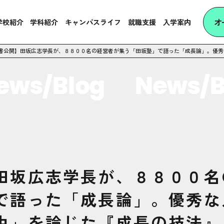
オ
学校紹介
学科紹介
キャンパスライフ
就職支援
入学案内
書公開】田坂広志学長が、８８００名の経営者が集う「田坂塾」で語った「成長論」。優秀
s/Blog
News/Bl
田坂広志学長が、８８００名
で語った「成長論」。優秀な
由」を論じた『成長の技法』