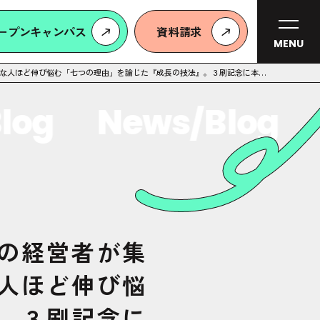
ープンキャンパス
資料請求
MENU
な人ほど伸び悩む「七つの理由」を論じた『成長の技法』。３刷記念に本書
の核心を公開
og
News/Blog
N
の経営者が集
人ほど伸び悩
。３刷記念に