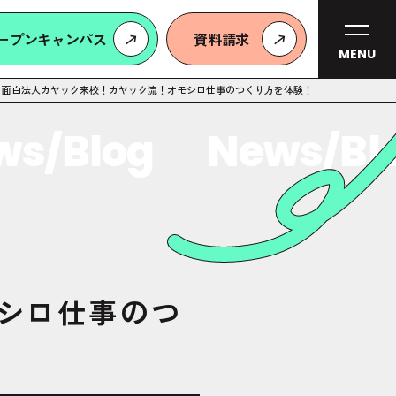
ープンキャンパス
資料請求
MENU
面白法人カヤック来校！カヤック流！オモシロ仕事のつくり方を体験！
/Blog
News/Blo
シロ仕事のつ