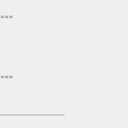
====
====