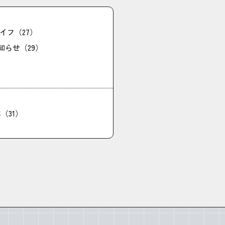
イフ（27）
知らせ（29）
年（31）