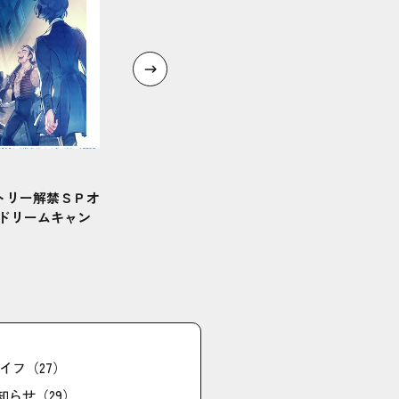
ントリー解禁ＳＰオ
 ドリームキャン
イフ（27）
知らせ（29）