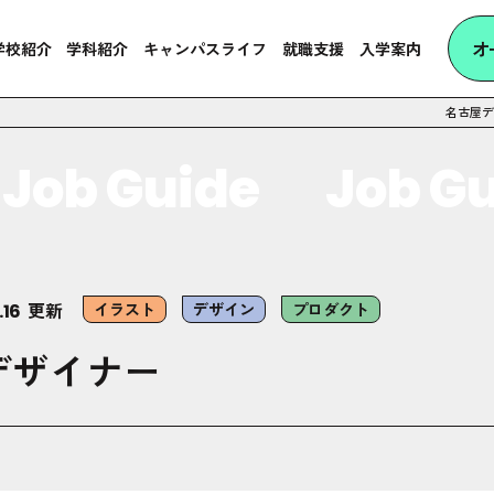
オ
学校紹介
学科紹介
キャンパスライフ
就職支援
入学案内
名古屋デ
ob Guide
Job Gui
更新
イラスト
デザイン
プロダクト
.16
デザイナー