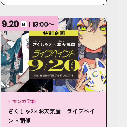
9.20
13:00〜
日
マンガ学科
さくしゃ2×お天気屋 ライブペイ
ント開催