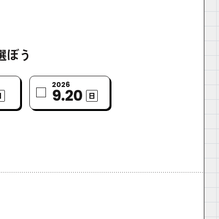
選ぼう
2026
9.20
日
日