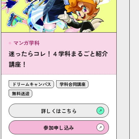
マンガ学科
迷ったらコレ！４学科まるごと紹介
講座！
ドリームキャンパス
学科合同講座
無料送迎
詳しくは
こちら
参加
申し込み