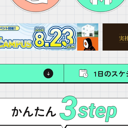
1日のスケ
3
step
かんたん