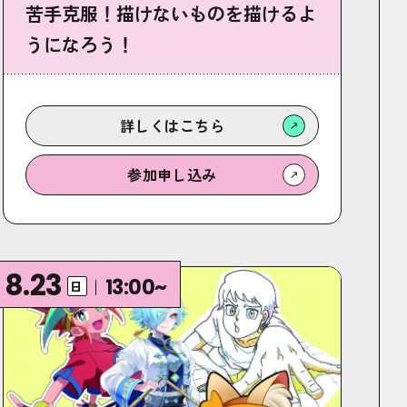
苦手克服！描けないものを描けるよ
うになろう！
詳しくは
こちら
参加
申し込み
8.23
13:00~
日