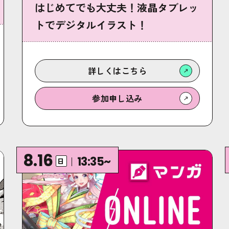
はじめてでも大丈夫！液晶タブレッ
トでデジタルイラスト！
詳しくは
こちら
参加
申し込み
8.16
13:35~
日