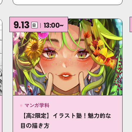
9.13
13:00~
日
マンガ学科
【高2限定】イラスト塾！魅力的な
目の描き方